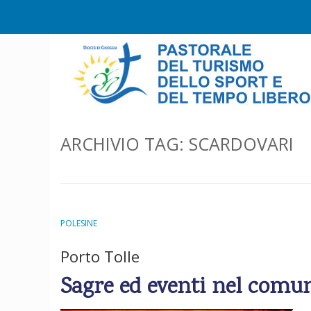
S
k
i
p
t
o
c
o
ARCHIVIO TAG:
SCARDOVARI
n
t
e
n
t
POLESINE
Porto Tolle
Sagre ed eventi nel comun