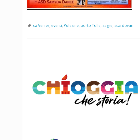
ca Venier
,
eventi
,
Polesine
,
porto Tolle
,
sagre
,
scardovari
P
o
s
t
N
a
v