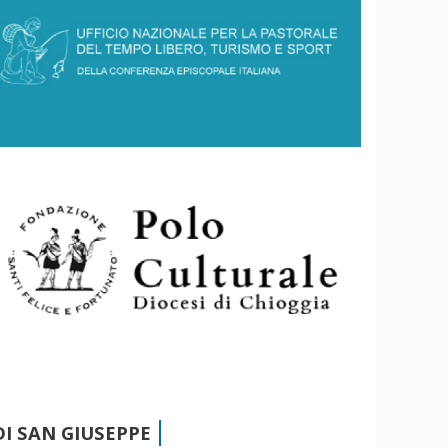
l
l
e
I SAN GIUSEPPE