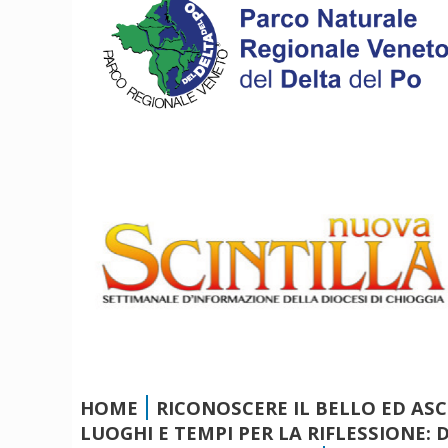
i
g
a
t
i
o
n
HOME
RICONOSCERE IL BELLO ED AS
LUOGHI E TEMPI PER LA RIFLESSIONE: