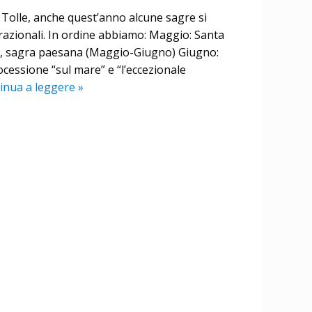
 Tolle, anche quest’anno alcune sagre si
 frazionali. In ordine abbiamo: Maggio: Santa
ni, sagra paesana (Maggio-Giugno) Giugno:
rocessione “sul mare” e “l’eccezionale
inua a leggere
S
»
a
g
r
e
e
d
e
v
e
n
t
i