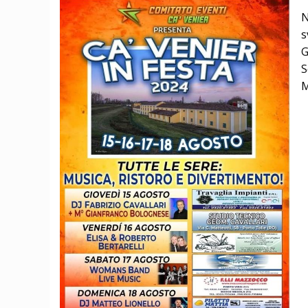
N
s
G
S
M